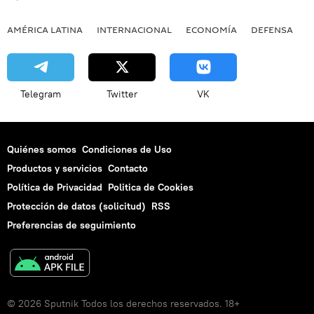
AMÉRICA LATINA
INTERNACIONAL
ECONOMÍA
DEFENSA
M
Telegram
Twitter
VK
Quiénes somos
Condiciones de Uso
Productos y servicios
Contacto
Política de Privacidad
Politica de Cookies
Protección de datos (solicitud)
RSS
Preferencias de seguimiento
© 2026 Sputnik Todos los derechos reservados. 18+