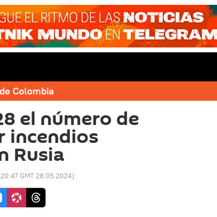
e de Colombia
28 el número de
 incendios
en Rusia
:
20:47 GMT 28.05.2024
)