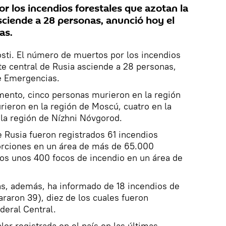
r los incendios forestales que azotan la
sciende a 28 personas, anunció hoy el
as.
osti. El número de muertos por los incendios
rte central de Rusia asciende a 28 personas,
de Emergencias.
mento, cinco personas murieron en la región
rieron en la región de Moscú, cuatro en la
 la región de Nízhni Nóvgorod.
de Rusia fueron registrados 61 incendios
orciones en un área de más de 65.000
vos unos 400 focos de incendio en un área de
as, además, ha informado de 18 incendios de
araron 39), diez de los cuales fueron
ederal Central.
alor registrada en el país en las últimas