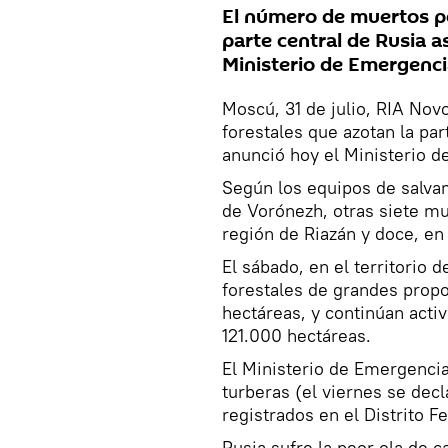
El número de muertos po
parte central de Rusia a
Ministerio de Emergenci
Moscú, 31 de julio, RIA Nov
forestales que azotan la pa
anunció hoy el Ministerio 
Según los equipos de salva
de Vorónezh, otras siete mu
región de Riazán y doce, en
El sábado, en el territorio 
forestales de grandes prop
hectáreas, y continúan acti
121.000 hectáreas.
El Ministerio de Emergenci
turberas (el viernes se decl
registrados en el Distrito F
Rusia sufre la peor ola de c