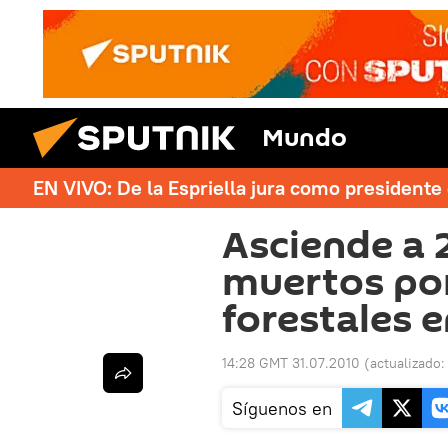
Mundo
EN VIVO: De la Espriella jura como president
Asciende a 
muertos por
forestales 
14:28 GMT 31.07.2010
(actualizado
Síguenos en