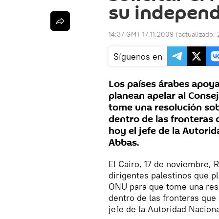
su indepen
14:37 GMT 17.11.2009
(actualizado:
Síguenos en
Los países árabes apoya
planean apelar al Conse
tome una resolución sob
dentro de las fronteras 
hoy el jefe de la Autor
Abbas.
El Cairo, 17 de noviembre, 
dirigentes palestinos que p
ONU para que tome una reso
dentro de las fronteras que 
jefe de la Autoridad Nacio