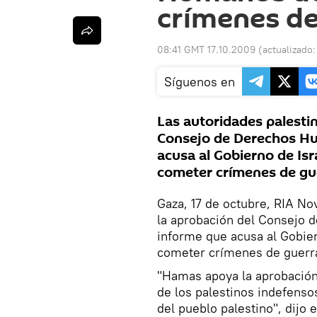
crímenes de
08:41 GMT 17.10.2009
(actualizado
Síguenos en
Las autoridades palesti
Consejo de Derechos Hu
acusa al Gobierno de Isr
cometer crímenes de gue
Gaza, 17 de octubre, RIA No
la aprobación del Consejo
informe que acusa al Gobier
cometer crímenes de guerra
"Hamas apoya la aprobación 
de los palestinos indefens
del pueblo palestino", dijo 