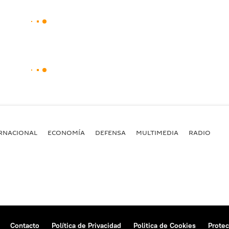
RNACIONAL
ECONOMÍA
DEFENSA
MULTIMEDIA
RADIO
Contacto
Política de Privacidad
Politica de Cookies
Protec