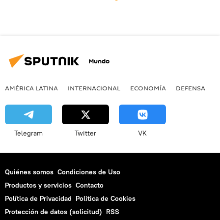
Mundo
AMÉRICA LATINA
INTERNACIONAL
ECONOMÍA
DEFENSA
M
Telegram
Twitter
VK
Quiénes somos
Condiciones de Uso
Productos y servicios
Contacto
Política de Privacidad
Politica de Cookies
Protección de datos (solicitud)
RSS