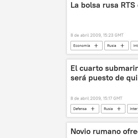
La bolsa rusa RTS 
8 de abril 2009, 15:23 GMT
Economía
Rusia
In
El cuarto submarin
será puesto de qui
8 de abril 2009, 15:17 GMT
Defensa
Rusia
Inte
Novio rumano ofre