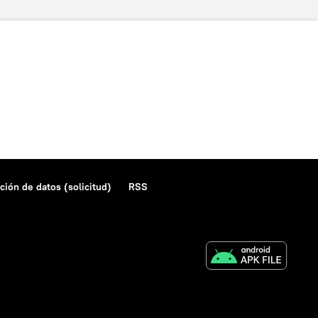
ción de datos (solicitud)
RSS