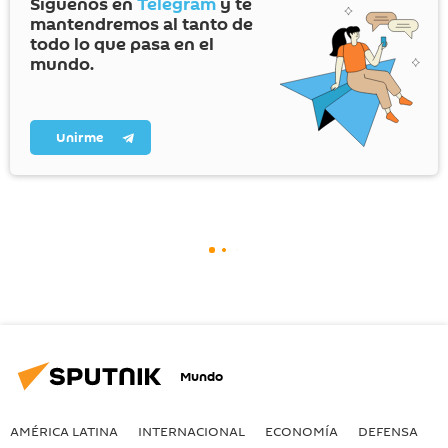
Síguenos en
Telegram
y te
mantendremos al tanto de
todo lo que pasa en el
mundo.
Unirme
Mundo
AMÉRICA LATINA
INTERNACIONAL
ECONOMÍA
DEFENSA
M