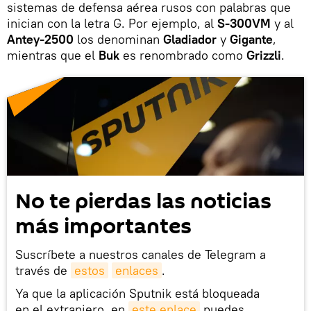
sistemas de defensa aérea rusos con palabras que
inician con la letra G. Por ejemplo, al
S-300VM
y al
Antey-2500
los denominan
Gladiador
y
Gigante
,
mientras que el
Buk
es renombrado como
Grizzli
.
No te pierdas las noticias
más importantes
Suscríbete a nuestros canales de Telegram a
través de
estos
enlaces
.
Ya que la aplicación Sputnik está bloqueada
en el extranjero, en
este enlace
puedes