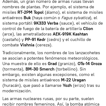
Además, un gran número de armas rusas llevan
nombres de plantas. Por ejemplo, el sistema de
misiles
RT-2PM Topol
(álamo), el sistema de misiles
antiaéreos
Buk
(haya común o
Fagus sylvatica
), el
sistema portátil
9K333 Verba
(sauce), el vehículo de
control de fuego de la batería de artillería
Clion
(arce), las ametralladoras
AEK-919K Kashtan
(castaño) y
PP-91 Kedr
(cedro) y el cuchillo de
combate
Vishnia
(cereza).
Tradicionalmente, los nombres de los lanzacohetes
se asocian a potentes fenómenos meteorológicos.
Una muestra de ello es
Grad
(granizo),
OTs-14 Groza
(tormenta),
BM-30 Smerch
(torbellino). Sin
embargo, existen algunas excepciones, como el
sistema de misiles antiaéreos
M-22 Uragan
(huracán), que pasó a llamarse
Yozh
(erizo) tras su
modernización.
Las armas nucleares rusas, por su parte, suelen
recibir nombres femeninos. Así, la bomba atómica