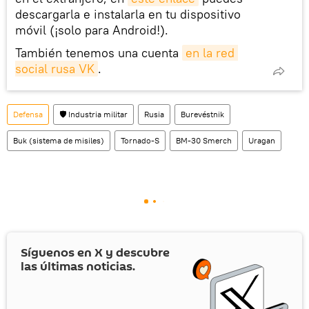
descargarla e instalarla en tu dispositivo
móvil (¡solo para Android!).
También tenemos una cuenta
en la red 
social rusa VK
.
Defensa
🛡️ Industria militar
Rusia
Burevéstnik
Buk (sistema de misiles)
Tornado-S
BM-30 Smerch
Uragan
Síguenos en
X
y descubre
las últimas noticias.