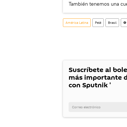
También tenemos una cu
América Latina
Pelé
Brasil
⚽ 
Suscríbete al bole
más importante d
con Sputnik '