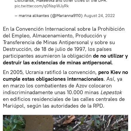
Lisichansk, Makeevka and other cities of the DPR.
pic.twitter.com/q0NspWJyRk
— marina alikantes (@Marianna9110)
August 24, 2022
En la Convención Internacional sobre la Prohibición
del Empleo, Almacenamiento, Producción y
Transferencia de Minas Antipersonal y sobre su
Destrucción, de 18 de julio de 1997, los países
participantes asumieron la obligación
de no utilizar y
destruir las existencias de minas antipersonal
.
En 2005, Ucrania ratificó la convención,
pero Kiev no
cumple estas obligaciones internacionales
. Así, ya
en marzo los combatientes de Azov colocaron
indiscriminadamente unas 10.000 minas
Lepestok
en edificios residenciales de las calles centrales de
Mariúpol, según las autoridades de la RPD.