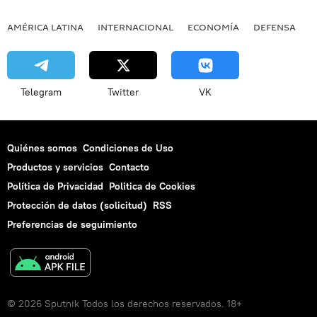
AMÉRICA LATINA
INTERNACIONAL
ECONOMÍA
DEFENSA
M
Telegram
Twitter
VK
Quiénes somos
Condiciones de Uso
Productos y servicios
Contacto
Política de Privacidad
Politica de Cookies
Protección de datos (solicitud)
RSS
Preferencias de seguimiento
© 2026 Sputnik Todos los derechos reservados. 18+