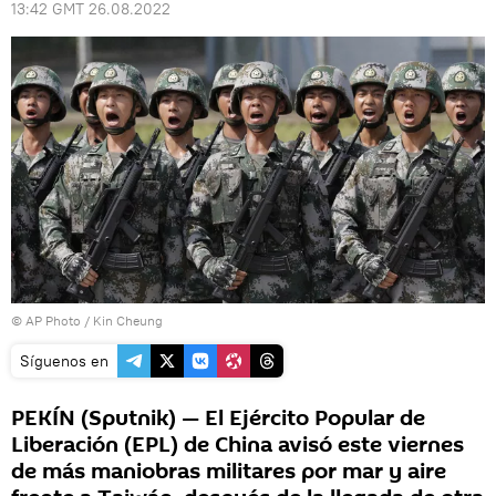
13:42 GMT 26.08.2022
© AP Photo / Kin Cheung
Síguenos en
PEKÍN (Sputnik) — El Ejército Popular de
Liberación (EPL) de China avisó este viernes
de más maniobras militares por mar y aire