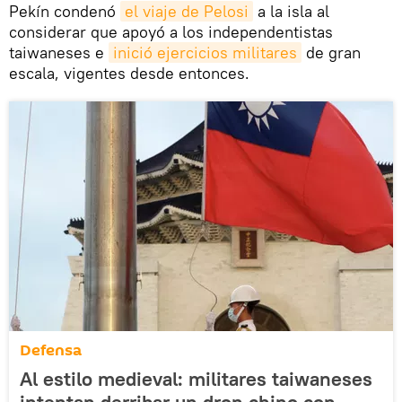
Pekín condenó
el viaje de Pelosi
a la isla al
considerar que apoyó a los independentistas
taiwaneses e
inició ejercicios militares
de gran
escala, vigentes desde entonces.
Defensa
Al estilo medieval: militares taiwaneses
intentan derribar un dron chino con