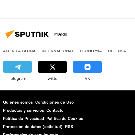
Mundo
AMÉRICA LATINA
INTERNACIONAL
ECONOMÍA
DEFENSA
M
Telegram
Twitter
VK
Quiénes somos
Condiciones de Uso
Productos y servicios
Contacto
Política de Privacidad
Politica de Cookies
Protección de datos (solicitud)
RSS
Preferencias de seguimiento