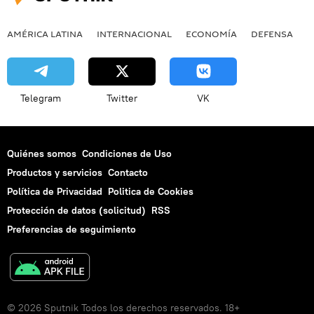
AMÉRICA LATINA
INTERNACIONAL
ECONOMÍA
DEFENSA
M
Telegram
Twitter
VK
Quiénes somos
Condiciones de Uso
Productos y servicios
Contacto
Política de Privacidad
Politica de Cookies
Protección de datos (solicitud)
RSS
Preferencias de seguimiento
© 2026 Sputnik Todos los derechos reservados. 18+