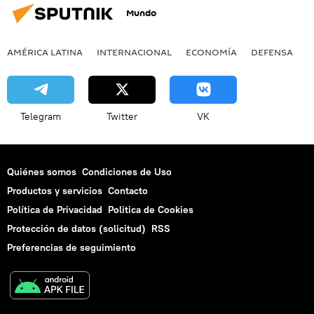
Mundo
AMÉRICA LATINA
INTERNACIONAL
ECONOMÍA
DEFENSA
M
Telegram
Twitter
VK
Quiénes somos
Condiciones de Uso
Productos y servicios
Contacto
Política de Privacidad
Politica de Cookies
Protección de datos (solicitud)
RSS
Preferencias de seguimiento