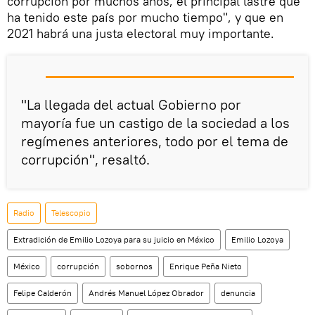
corrupción por muchos años, el principal lastre que
ha tenido este país por mucho tiempo", y que en
2021 habrá una justa electoral muy importante.
"La llegada del actual Gobierno por
mayoría fue un castigo de la sociedad a los
regímenes anteriores, todo por el tema de
corrupción", resaltó.
Radio
Telescopio
Extradición de Emilio Lozoya para su juicio en México
Emilio Lozoya
México
corrupción
sobornos
Enrique Peña Nieto
Felipe Calderón
Andrés Manuel López Obrador
denuncia