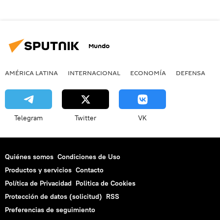
Mundo
AMÉRICA LATINA
INTERNACIONAL
ECONOMÍA
DEFENSA
M
Telegram
Twitter
VK
Quiénes somos
Condiciones de Uso
Productos y servicios
Contacto
Política de Privacidad
Politica de Cookies
Protección de datos (solicitud)
RSS
Preferencias de seguimiento