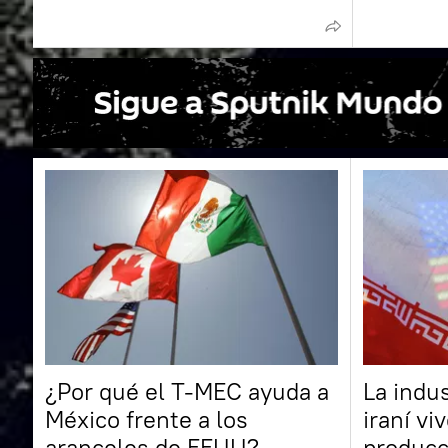
¿Por qué el T-MEC ayuda a
La indu
México frente a los
iraní vi
aranceles de EEUU?
producc