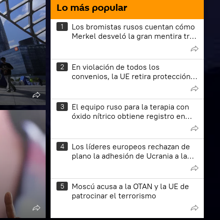
Lo más popular
Los bromistas rusos cuentan cómo
1
Merkel desveló la gran mentira tras
los acuerdos de Minsk
En violación de todos los
2
convenios, la UE retira protección a
ucranianos en edad militar
El equipo ruso para la terapia con
3
óxido nítrico obtiene registro en
México, anuncia Rosatom
Los líderes europeos rechazan de
4
plano la adhesión de Ucrania a la
UE, revela la Inteligencia rusa
Moscú acusa a la OTAN y la UE de
5
patrocinar el terrorismo