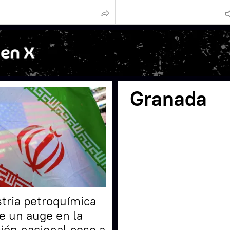
Granada
stria petroquímica
ve un auge en la
ión nacional pese a