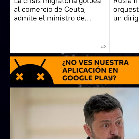
La crisis migratoria golpea
Rusia f
al comercio de Ceuta,
orquest
admite el ministro de
un diri
Economía de España
regione