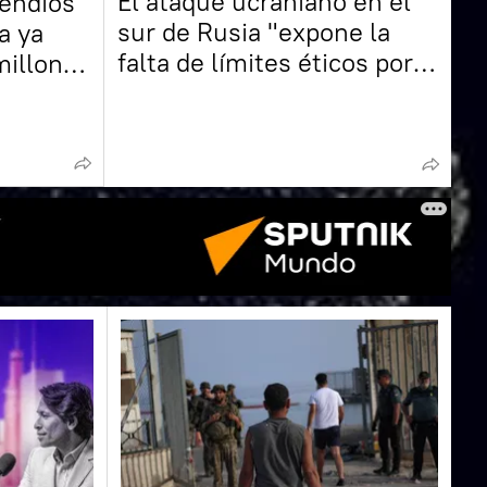
El ataque ucraniano en el
cendios
sur de Rusia "expone la
a ya
falta de límites éticos por
millones
parte de Kiev", dice
analista