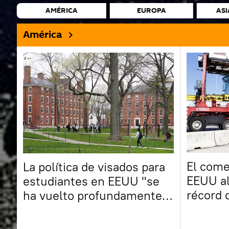
AMÉRICA
EUROPA
ASI
América
El come
La política de visados para
EEUU al
estudiantes en EEUU "se
récord 
ha vuelto profundamente
semestr
divisiva", dice un medio