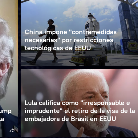
China impone "contramedidas
necesarias" por restricciones
tecnológicas de EEUU
Lula califica como "irresponsable e
rump
imprudente" el retiro de la visa de la
la
embajadora de Brasil en EEUU