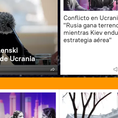
Conflicto en Ucrani
"Rusia gana terren
mientras Kiev endu
estrategia aérea"
lenski
 de Ucrania