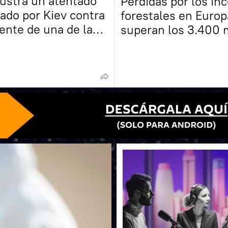
rustra un atentado
Pérdidas por los in
ado por Kiev contra
forestales en Europ
gente de una de las
superan los 3.400 
s rusas
de dólares