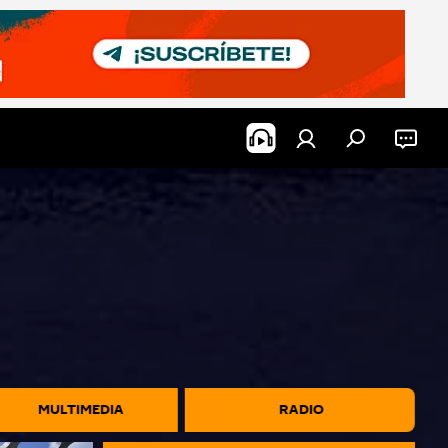
MULTIMEDIA
RADIO ‎ ‎ ‎ ‎ ‎ ‎ ‎ ‎ ‎ ‎