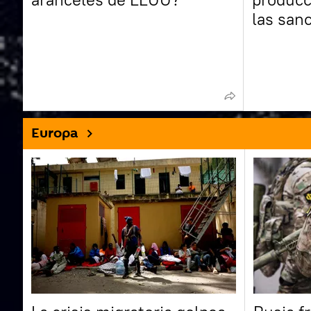
las san
Europa