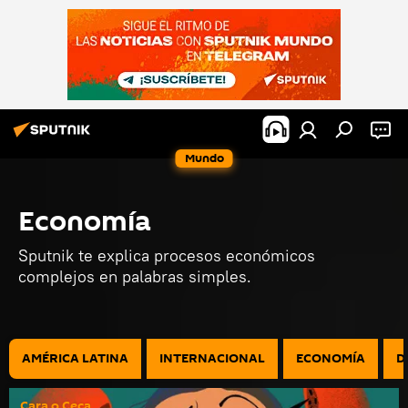
Mundo
Economía
Sputnik te explica procesos económicos
complejos en palabras simples.
AMÉRICA LATINA
INTERNACIONAL
ECONOMÍA
D
Cara o Ceca