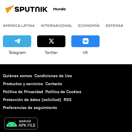
Mundo
AMÉRICA LATINA
INTERNACIONAL
ECONOMÍA
DEFENSA
M
Telegram
Twitter
VK
Quiénes somos
Condiciones de Uso
Productos y servicios
Contacto
Política de Privacidad
Politica de Cookies
Protección de datos (solicitud)
RSS
Preferencias de seguimiento