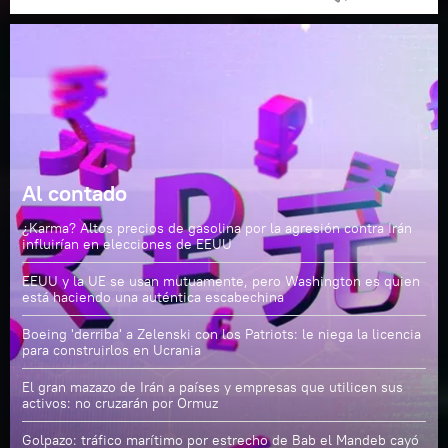
Al contado
¿Karma? Altos precios de gasolina por la agresión contra Irán
influirían en elecciones de EEUU
EEUU y la UE se usan mutuamente, pero Washington es quien
está haciendo una auténtica escabechina
Boeing 'derriba' a Zelenski con los Patriots: le niega la licencia
para construirlos en Ucrania
El gran mazazo de Irán a países y empresas que utilicen sus
activos: no cruzarán por Ormuz
Golpazo: tráfico marítimo por estrecho de Bab el Mandeb cayó