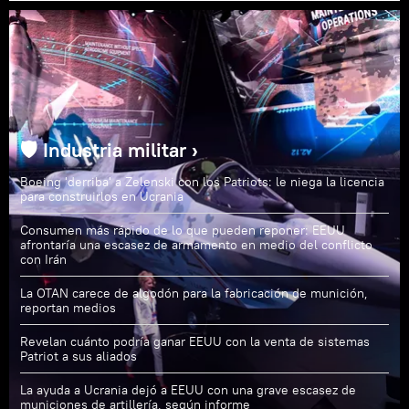
🛡️ Industria militar ›
Boeing 'derriba' a Zelenski con los Patriots: le niega la licencia
para construirlos en Ucrania
Consumen más rápido de lo que pueden reponer: EEUU
afrontaría una escasez de armamento en medio del conflicto
con Irán
La OTAN carece de algodón para la fabricación de munición,
reportan medios
Revelan cuánto podría ganar EEUU con la venta de sistemas
Patriot a sus aliados
La ayuda a Ucrania dejó a EEUU con una grave escasez de
municiones de artillería, según informe