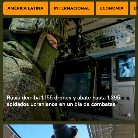
AMÉRICA LATINA
INTERNACIONAL
ECONOMÍA
D
Rusia derriba 1.155 drones y abate hasta 1.395
soldados ucranianos en un día de combates