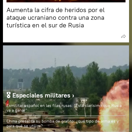
Aumenta la cifra de heridos por el
ataque ucraniano contra una zona
turística en el sur de Rusia
🎖️ Especiales militares ›
Exmilitar español en las filas rusas: "Está clarísimo que Rusia
va a ganar"
China presenta su bomba de grafito: ¿qué tipo de arma es y
para qué se utiliza?