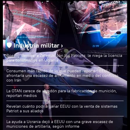
🛡️ Industria militar ›
Boeing 'derriba' a Zelenski con los Patriots: le niega la licencia
para construirlos en Ucrania
Consumen más rápido de lo que pueden reponer: EEUU
afrontaría una escasez de armamento en medio del conflicto
con Irán
La OTAN carece de algodón para la fabricación de munición,
reportan medios
Revelan cuánto podría ganar EEUU con la venta de sistemas
Patriot a sus aliados
La ayuda a Ucrania dejó a EEUU con una grave escasez de
municiones de artillería, según informe