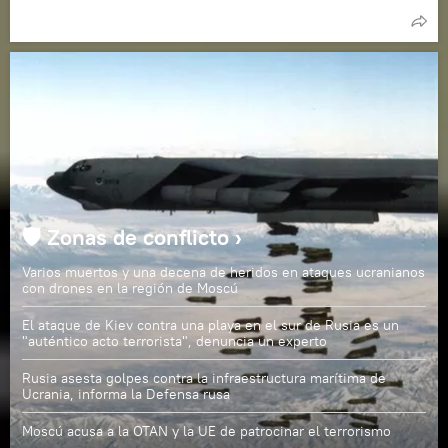
🛡️ Zonas de conflicto ›
Varios muertos y una decena de heridos en ataques ucranianos
con drones en la región de Moscú
El ataque de Kiev contra una playa en el sur de Rusia es un
"auténtico acto terrorista", denuncia un experto
Rusia asesta golpes contra la infraestructura marítima de
Ucrania, informa la Defensa rusa
Moscú acusa a la OTAN y la UE de patrocinar el terrorismo