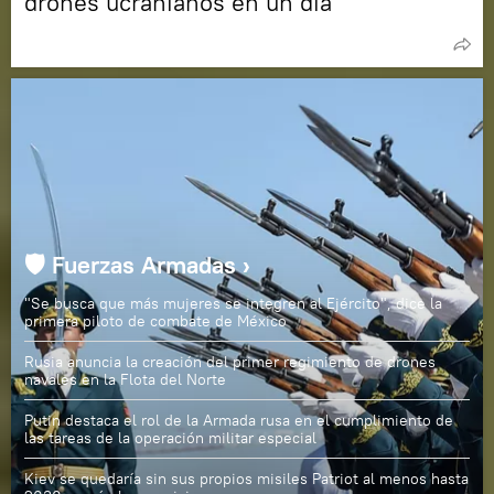
drones ucranianos en un día
🛡️ Fuerzas Armadas ›
"Se busca que más mujeres se integren al Ejército", dice la
primera piloto de combate de México
Rusia anuncia la creación del primer regimiento de drones
navales en la Flota del Norte
Putin destaca el rol de la Armada rusa en el cumplimiento de
las tareas de la operación militar especial
Kiev se quedaría sin sus propios misiles Patriot al menos hasta