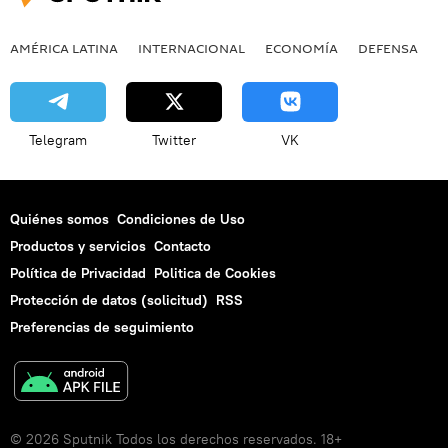
AMÉRICA LATINA
INTERNACIONAL
ECONOMÍA
DEFENSA
M
Telegram
Twitter
VK
Quiénes somos
Condiciones de Uso
Productos y servicios
Contacto
Política de Privacidad
Politica de Cookies
Protección de datos (solicitud)
RSS
Preferencias de seguimiento
© 2026 Sputnik Todos los derechos reservados. 18+