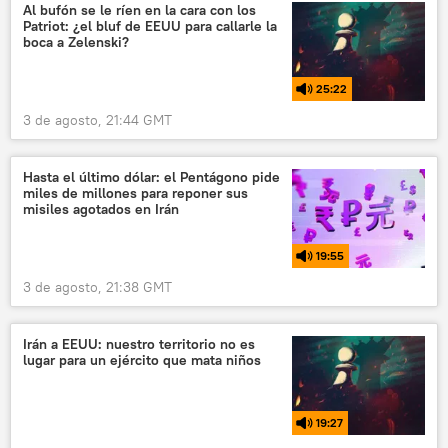
Al bufón se le ríen en la cara con los
Patriot: ¿el bluf de EEUU para callarle la
boca a Zelenski?
25:22
3 de agosto, 21:44 GMT
Hasta el último dólar: el Pentágono pide
miles de millones para reponer sus
misiles agotados en Irán
19:55
3 de agosto, 21:38 GMT
Irán a EEUU: nuestro territorio no es
lugar para un ejército que mata niños
19:27