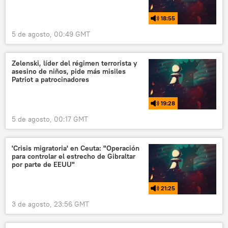
18:55
5 de agosto, 00:49 GMT
Zelenski, líder del régimen terrorista y
asesino de niños, pide más misiles
Patriot a patrocinadores
19:28
5 de agosto, 00:17 GMT
'Crisis migratoria' en Ceuta: "Operación
para controlar el estrecho de Gibraltar
por parte de EEUU"
21:25
3 de agosto, 23:56 GMT