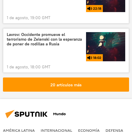
22:18
1 de agosto, 19:00 GMT
Lavrov: Occidente promueve el
terrorismo de Zelenski con la esperanza
de poner de rodillas a Rusia
18:02
1 de agosto, 18:00 GMT
20 artículos más
Mundo
AMÉRICA LATINA
INTERNACIONAL
ECONOMÍA
DEFENSA
M