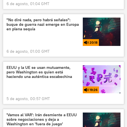
6 de agosto, 01:04 GMT
"No diré nada, pero habrá señales":
buque de guerra nazi emerge en Europa
en plena sequía
20:18
6 de agosto, 01:00 GMT
EEUU y la UE se usan mutuamente,
pero Washington es quien está
haciendo una auténtica escabechina
19:26
5 de agosto, 00:57 GMT
'Vamos al VAR': Irán desmiente a EEUU
sobre negociaciones y deja a
Washington en 'fuera de juego'