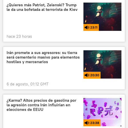
¿Quieres más Patriot, Zelenski? Trump
le da una bofetada al terrorista de Kiev
23:11
hace 23 horas
Irán promete a sus agresores: su tierra
será cementerio masivo para elementos
hostiles y mercenarios
20:30
6 de agosto, 01:12 GMT
¿Karma? Altos precios de gasolina por
la agresión contra Irán influirían en
elecciones de EEUU
23:38