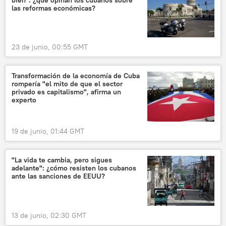
las reformas económicas?
23 de junio, 00:55 GMT
Transformación de la economía de Cuba
rompería "el mito de que el sector
privado es capitalismo", afirma un
experto
19 de junio, 01:44 GMT
"La vida te cambia, pero sigues
adelante": ¿cómo resisten los cubanos
ante las sanciones de EEUU?
13 de junio, 02:30 GMT