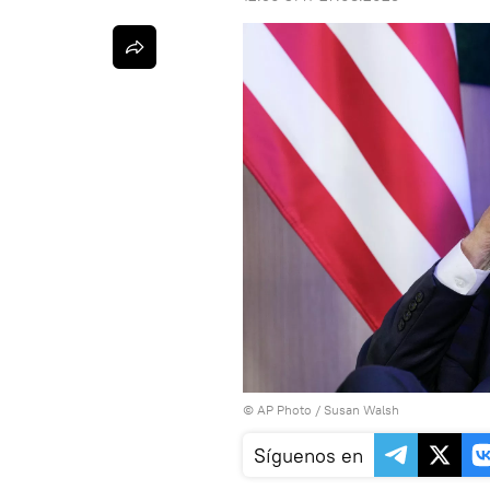
© AP Photo / Susan Walsh
Síguenos en