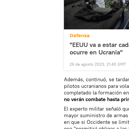
Defensa
"EEUU va a estar cad
ocurre en Ucrania"
26 de agosto 2023, 21:40 GMT
Además, continuó, se tardar
pilotos ucranianos para vol
completado la formación en 
no verán combate hasta pri
El experto militar señaló q
mayor suministro de armas a
en que si Occidente se lim
eso "permitirá obligar a las