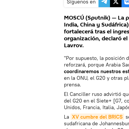
Síguenos en
MOSCÚ (Sputnik) — La pos
India, China y Sudáfrica
fortalecerá tras el ingre
organización, declaró el
Lavrov.
"Por supuesto, la posición 
reforzará, porque Arabia Sau
coordinaremos nuestros es
en la ONU, el G20 y otras pl
prensa.
El Canciller ruso advirtió qu
del G20 en el Siete+ [G7, 
Unidos, Francia, Italia, Jap
La
XV cumbre del BRICS
se
sudafricana de Johannesbur