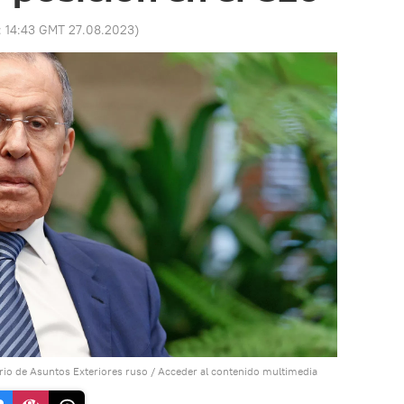
:
14:43 GMT 27.08.2023
)
erio de Asuntos Exteriores ruso
/
Acceder al contenido multimedia