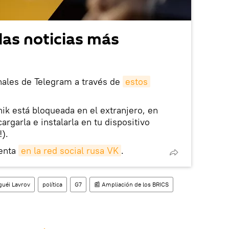
las noticias más
nales de Telegram a través de
estos
nik está bloqueada en el extranjero, en
rgarla e instalarla en tu dispositivo
!).
enta
en la red social rusa VK
.
guéi Lavrov
política
G7
📰 Ampliación de los BRICS