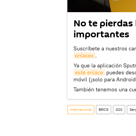
No te pierdas 
importantes
Suscríbete a nuestros ca
enlaces
.
Ya que la aplicación Sput
este enlace
puedes desca
móvil (¡solo para Android
También tenemos una cu
Internacional
BRICS
G20
Ser