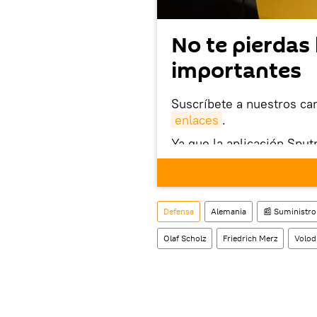
No te pierdas 
importantes
Suscríbete a nuestros ca
enlaces
.
Ya que la aplicación Sput
este enlace
puedes desca
móvil (¡solo para Android
También tenemos una cu
Defensa
Alemania
📰 Suministro
Olaf Scholz
Friedrich Merz
Volod