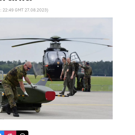
o:
22:49 GMT 27.08.2023
)