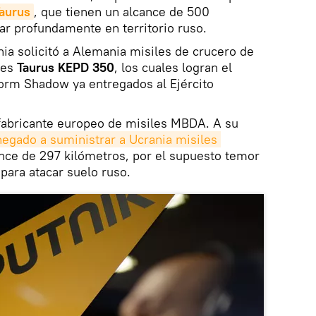
Taurus
, que tienen un alcance de 500
ar profundamente en territorio ruso.
ia solicitó a Alemania misiles de crucero de
nes
Taurus KEPD 350
, los cuales logran el
torm Shadow ya entregados al Ejército
 fabricante europeo de misiles MBDA. A su
egado a suministrar a Ucrania misiles 
ance de 297 kilómetros, por el supuesto temor
 para atacar suelo ruso.