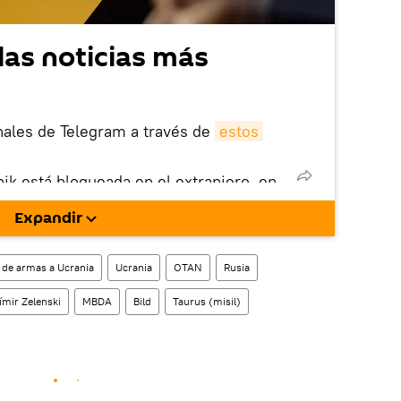
las noticias más
nales de Telegram a través de
estos
nik está bloqueada en el extranjero, en
rgarla e instalarla en tu dispositivo
Expandir
!).
enta
en la red social rusa VK
.
 de armas a Ucrania
Ucrania
OTAN
Rusia
ímir Zelenski
MBDA
Bild
Taurus (misil)