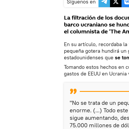
Síguenos en
La filtración de los do
barco ucraniano se hund
el columnista de 'The Am
En su artículo, recordaba la
pequeña gotera hundirá un g
estadounidenses que
se to
Tomando estos hechos en cue
gastos de EEUU en Ucrania 
"No se trata de un peq
enorme. (...) Todo est
sigue aumentando, des
75.000 millones de dó