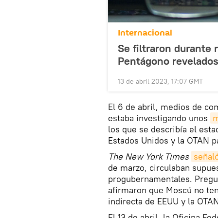
Internacional
Se filtraron durante
Pentágono revelados 
13 de abril 2023, 17:07 GMT
El 6 de abril, medios de c
estaba investigando unos
m
los que se describía el esta
Estados Unidos y la OTAN pa
The
New York Times
señal
de marzo, circulaban supue
progubernamentales. Pregunt
afirmaron que Moscú no tení
indirecta de EEUU y la OTAN 
El 13 de abril, la Oficina F