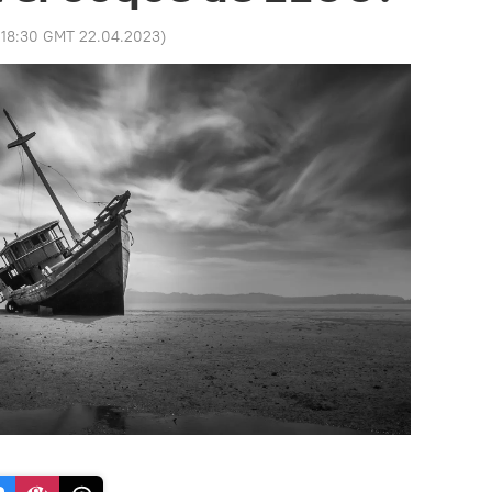
:
18:30 GMT 22.04.2023
)