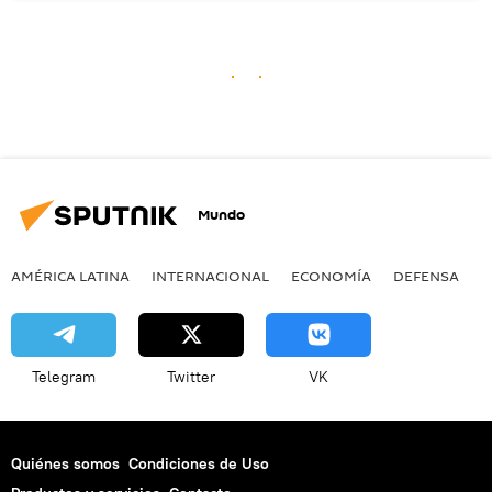
Mundo
AMÉRICA LATINA
INTERNACIONAL
ECONOMÍA
DEFENSA
M
Telegram
Twitter
VK
Quiénes somos
Condiciones de Uso