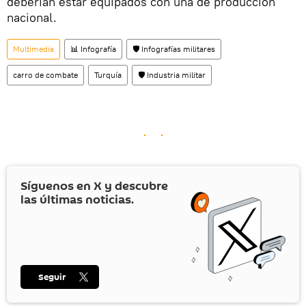
deberían estar equipados con una de producción
nacional.
Multimedia
📊 Infografía
🛡️ Infografías militares
carro de combate
Turquía
🛡️ Industria militar
Síguenos en
X
y descubre
las últimas noticias.
Seguir