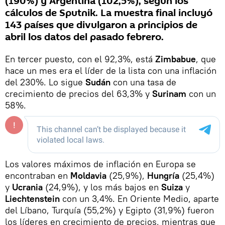
(190%) y Argentina (102,5%), según los
cálculos de Sputnik. La muestra final incluyó
143 países que divulgaron a principios de
abril los datos del pasado febrero.
En tercer puesto, con el 92,3%, está
Zimbabue
, que
hace un mes era el líder de la lista con una inflación
del 230%. Lo sigue
Sudán
con una tasa de
crecimiento de precios del 63,3% y
Surinam
con un
58%.
Los valores máximos de inflación en Europa se
encontraban en
Moldavia
(25,9%),
Hungría
(25,4%)
y
Ucrania
(24,9%), y los más bajos en
Suiza
y
Liechtenstein
con un 3,4%. En Oriente Medio, aparte
del Líbano, Turquía (55,2%) y Egipto (31,9%) fueron
los líderes en crecimiento de precios, mientras que