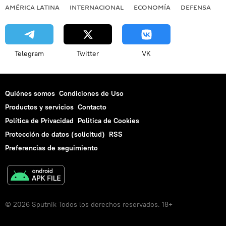
AMÉRICA LATINA
INTERNACIONAL
ECONOMÍA
DEFENSA
M
Telegram
Twitter
VK
Quiénes somos
Condiciones de Uso
Productos y servicios
Contacto
Política de Privacidad
Politica de Cookies
Protección de datos (solicitud)
RSS
Preferencias de seguimiento
© 2026 Sputnik Todos los derechos reservados. 18+