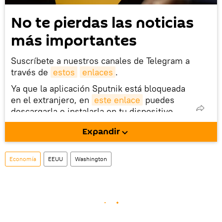
No te pierdas las noticias
más importantes
Suscríbete a nuestros canales de Telegram a
través de
estos
enlaces
.
Ya que la aplicación Sputnik está bloqueada
en el extranjero, en
este enlace
puedes
descargarla e instalarla en tu dispositivo
móvil (¡solo para Android!).
Expandir
También tenemos una cuenta
en la red 
social rusa VK
.
Economía
EEUU
Washington