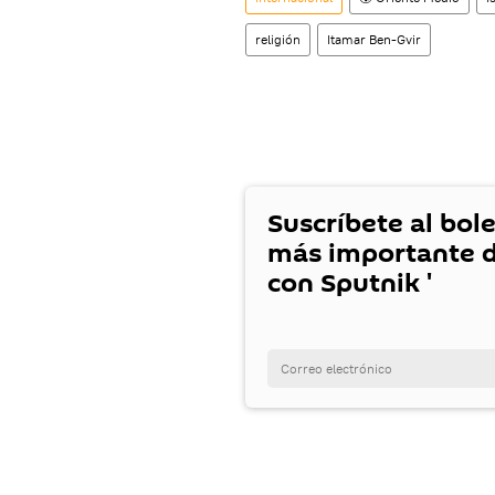
religión
Itamar Ben-Gvir
Suscríbete al bole
más importante d
con Sputnik '