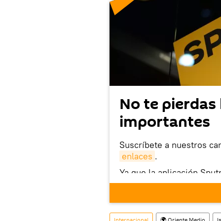
No te pierdas 
importantes
Suscríbete a nuestros ca
enlaces
.
Ya que la aplicación Sput
este enlace
puedes desca
móvil (¡solo para Android
También tenemos una cu
Internacional
🌍 Oriente Medio
I