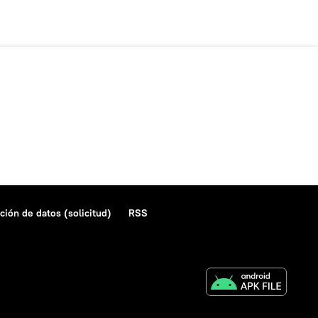
ción de datos (solicitud)
RSS