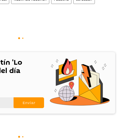
tín 'Lo
el día