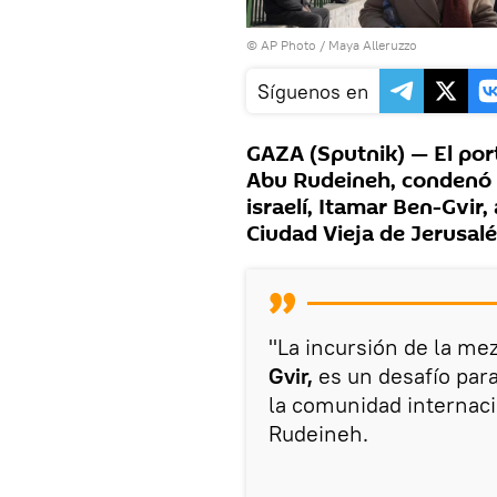
© AP Photo / Maya Alleruzzo
Síguenos en
GAZA (Sputnik) — El port
Abu Rudeineh, condenó l
israelí, Itamar Ben-Gvir,
Ciudad Vieja de Jerusal
"La incursión de la mez
Gvir,
es un desafío para
la comunidad internaci
Rudeineh.