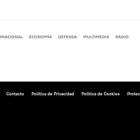
RNACIONAL
ECONOMÍA
DEFENSA
MULTIMEDIA
RADIO
Contacto
Política de Privacidad
Politica de Cookies
Protec