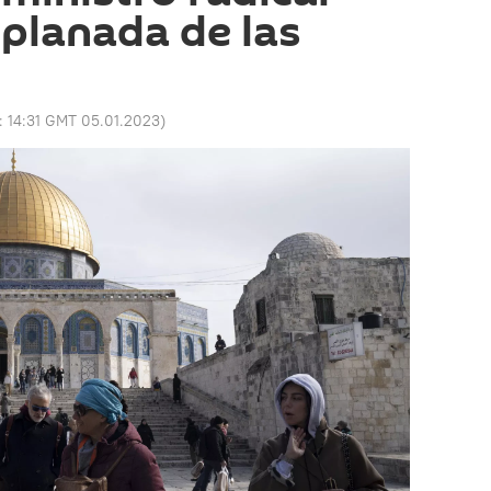
xplanada de las
o:
14:31 GMT 05.01.2023
)