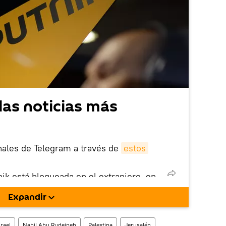
las noticias más
nales de Telegram a través de
estos
nik está bloqueada en el extranjero, en
rgarla e instalarla en tu dispositivo
Expandir
!).
enta
en la red social rusa VK
.
srael
Nabil Abu Rudeineh
Palestina
Jerusalén