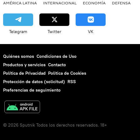
AMÉRICA LATINA
INTERNACIONAL
ECONOMÍA
DEFENSA
M
Telegram
Twitter
VK
Quiénes somos
Condiciones de Uso
Productos y servicios
Contacto
Política de Privacidad
Politica de Cookies
Protección de datos (solicitud)
RSS
Preferencias de seguimiento
© 2026 Sputnik Todos los derechos reservados. 18+