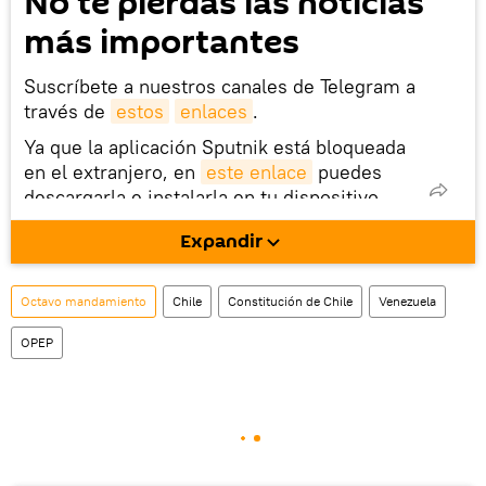
No te pierdas las noticias
más importantes
Suscríbete a nuestros canales de Telegram a
través de
estos
enlaces
.
Ya que la aplicación Sputnik está bloqueada
en el extranjero, en
este enlace
puedes
descargarla e instalarla en tu dispositivo
móvil (¡solo para Android!).
Expandir
También tenemos una cuenta
en la red 
social rusa VK
.
Octavo mandamiento
Chile
Constitución de Chile
Venezuela
OPEP