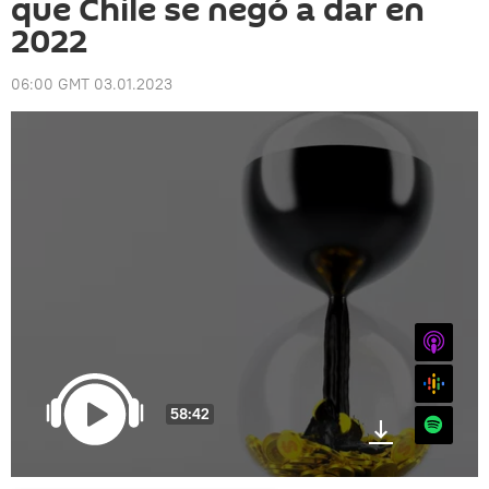
que Chile se negó a dar en
2022
06:00 GMT 03.01.2023
iTunes
Google
58:42
Spotify