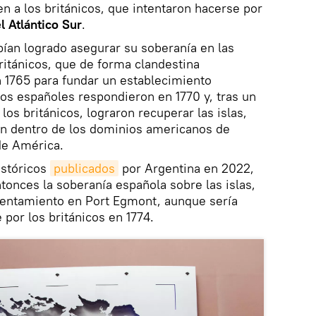
 a los británicos, que intentaron hacerse por
l Atlántico Sur
.
bían logrado asegurar su soberanía en las
británicos, que de forma clandestina
 1765 para fundar un establecimiento
s españoles respondieron en 1770 y, tras un
os británicos, lograron recuperar las islas,
an dentro de los dominios americanos de
de América.
istóricos
publicados
por Argentina en 2022,
tonces la soberanía española sobre las islas,
sentamiento en Port Egmont, aunque sería
por los británicos en 1774.