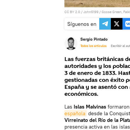
CC BY 2.0
/
John5199
/
Goose Green, Falk
Síguenos en
Sergio Pintado
Todos los artículos
Escribir al au
Las fuerzas británicas d
autoridades y los poblad
3 de enero de 1833. Has
gestionadas con éxito p
España y se asentó con
económicos.
Las
Islas Malvinas
formaron 
española
desde la Conquista
Virreinato del Río de la Plat
presencia activa en las islas