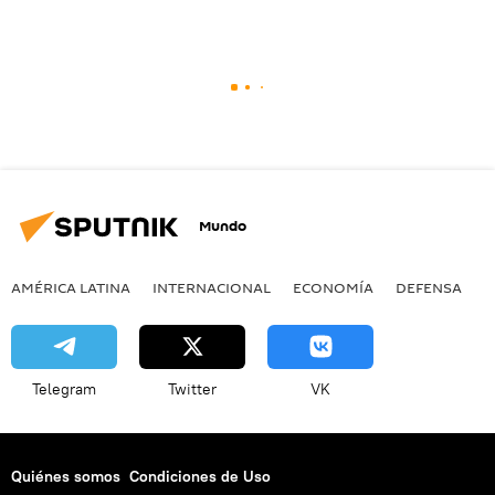
Mundo
AMÉRICA LATINA
INTERNACIONAL
ECONOMÍA
DEFENSA
M
Telegram
Twitter
VK
Quiénes somos
Condiciones de Uso