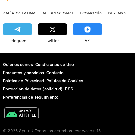
AMÉRICA LATINA
INTERNACIONAL
ECONOMÍA
DEFENSA
M
Telegram
Twitter
VK
Quiénes somos
Condiciones de Uso
Productos y servicios
Contacto
Política de Privacidad
Politica de Cookies
Protección de datos (solicitud)
RSS
Preferencias de seguimiento
© 2026 Sputnik Todos los derechos reservados. 18+