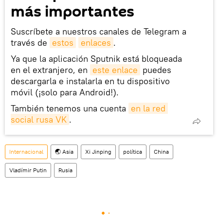
más importantes
Suscríbete a nuestros canales de Telegram a
través de
estos
enlaces
.
Ya que la aplicación Sputnik está bloqueada
en el extranjero, en
este enlace
puedes
descargarla e instalarla en tu dispositivo
móvil (¡solo para Android!).
También tenemos una cuenta
en la red 
social rusa VK
.
Internacional
🌏 Asia
Xi Jinping
política
China
Vladímir Putin
Rusia