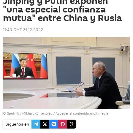
Jinping y Putin exponen
"una especial confianza
mutua" entre China y Rusia
11:40 GMT 31.12.2022
© Sputnik / Mikhail Klimentyev
/
Acceder al contenido multimedia
Síguenos en