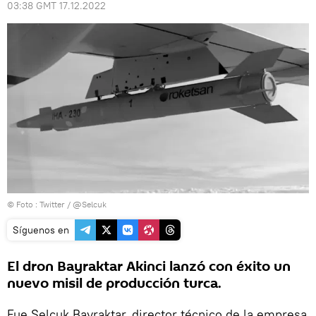
03:38 GMT 17.12.2022
© Foto : Twitter / @Selcuk
Síguenos en
El dron Bayraktar Akinci lanzó con éxito un
nuevo misil de producción turca.
Fue Selcuk Bayraktar, director técnico de la empresa