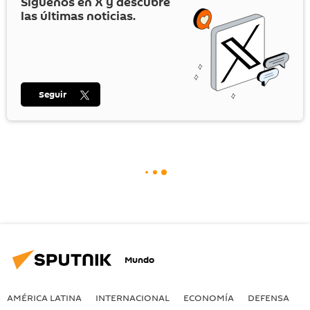
Síguenos en
X
y descubre
las últimas noticias.
Seguir
Mundo
AMÉRICA LATINA
INTERNACIONAL
ECONOMÍA
DEFENSA
M