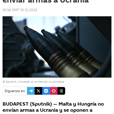
enviar armas a Ucrania
18:34 GMT 16.12.2022
© Sputnik
/
Acceder al contenido multimedia
Síguenos en
BUDAPEST (Sputnik) — Malta y Hungría no
envían armas a Ucrania y se oponen a