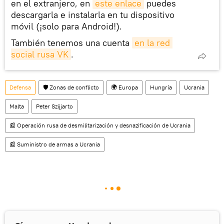
en el extranjero, en
este enlace
puedes
descargarla e instalarla en tu dispositivo
móvil (¡solo para Android!).
También tenemos una cuenta
en la red 
social rusa VK
.
Defensa
🛡️ Zonas de conflicto
🌍 Europa
Hungría
Ucrania
Malta
Peter Szijjarto
📰 Operación rusa de desmilitarización y desnazificación de Ucrania
📰 Suministro de armas a Ucrania