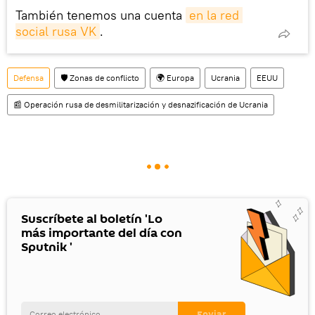
También tenemos una cuenta
en la red 
social rusa VK
.
Defensa
🛡️ Zonas de conflicto
🌍 Europa
Ucrania
EEUU
📰 Operación rusa de desmilitarización y desnazificación de Ucrania
Suscríbete al boletín 'Lo
más importante del día con
Sputnik '