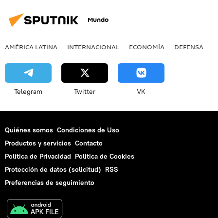
Mundo
AMÉRICA LATINA
INTERNACIONAL
ECONOMÍA
DEFENSA
M
Telegram
Twitter
VK
Quiénes somos
Condiciones de Uso
Productos y servicios
Contacto
Política de Privacidad
Politica de Cookies
Protección de datos (solicitud)
RSS
Preferencias de seguimiento