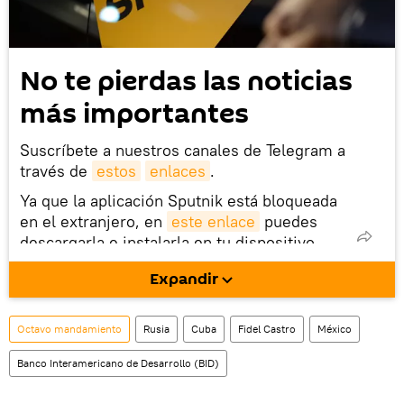
No te pierdas las noticias
más importantes
Suscríbete a nuestros canales de Telegram a
través de
estos
enlaces
.
Ya que la aplicación Sputnik está bloqueada
en el extranjero, en
este enlace
puedes
descargarla e instalarla en tu dispositivo
móvil (¡solo para Android!).
Expandir
También tenemos una cuenta
en la red 
social rusa VK
.
Octavo mandamiento
Rusia
Cuba
Fidel Castro
México
Banco Interamericano de Desarrollo (BID)