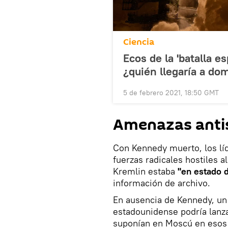
Ciencia
Ecos de la 'batalla e
¿quién llegaría a do
5 de febrero 2021, 18:50 GMT
Amenazas antiso
Con Kennedy muerto, los líd
fuerzas radicales hostiles al
Kremlin estaba
"en estado d
información de archivo.
En ausencia de Kennedy, un 
estadounidense podría lanzar
suponían en Moscú en eso