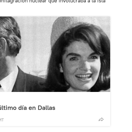
onflagración nuclear que involucraba a la isla
último día en Dallas
MT