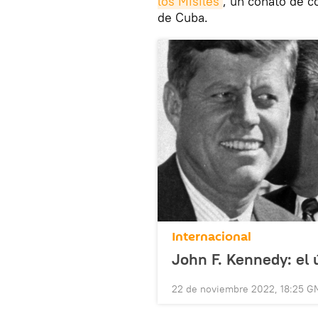
los Misiles
, un conato de c
de Cuba.
Internacional
John F. Kennedy: el 
22 de noviembre 2022, 18:25 G