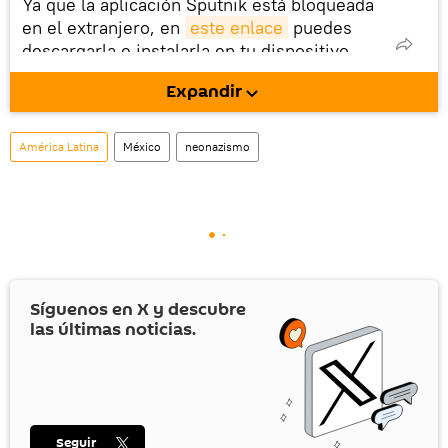
Ya que la aplicación Sputnik está bloqueada
en el extranjero, en
este enlace
puedes
descargarla e instalarla en tu dispositivo
móvil (¡solo para Android!).
Expandir
También tenemos una cuenta
en la red 
social rusa VK
.
América Latina
México
neonazismo
Síguenos en
X
y descubre
las últimas noticias.
Seguir