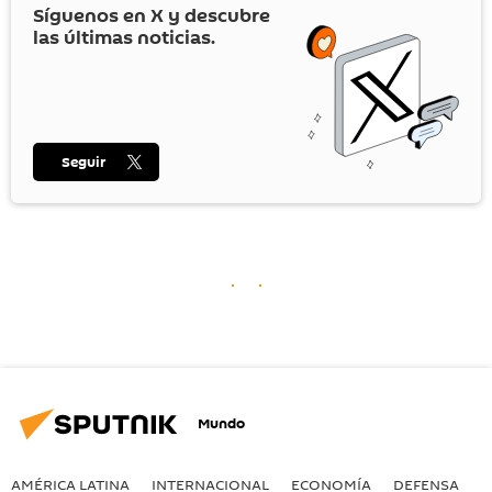
Síguenos en
X
y descubre
las últimas noticias.
Seguir
Mundo
AMÉRICA LATINA
INTERNACIONAL
ECONOMÍA
DEFENSA
M