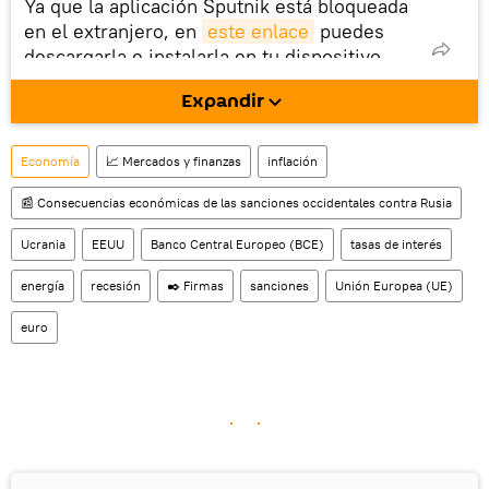
Ya que la aplicación Sputnik está bloqueada
en el extranjero, en
este enlace
puedes
descargarla e instalarla en tu dispositivo
móvil (¡solo para Android!).
Expandir
También tenemos una cuenta
en la red 
social rusa VK
.
Economía
📈 Mercados y finanzas
inflación
📰 Consecuencias económicas de las sanciones occidentales contra Rusia
Ucrania
EEUU
Banco Central Europeo (BCE)
tasas de interés
energía
recesión
✒️ Firmas
sanciones
Unión Europea (UE)
euro