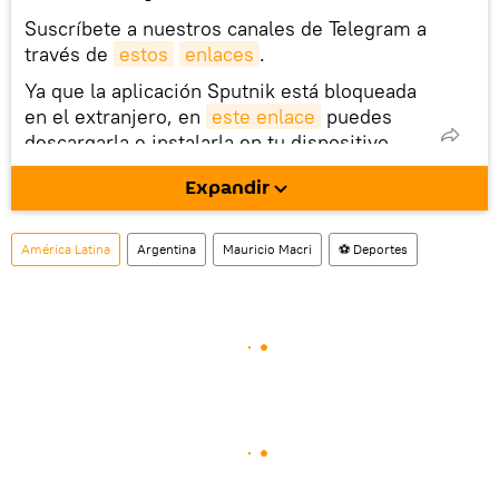
Suscríbete a nuestros canales de Telegram a
través de
estos
enlaces
.
Ya que la aplicación Sputnik está bloqueada
en el extranjero, en
este enlace
puedes
descargarla e instalarla en tu dispositivo
móvil (¡solo para Android!).
Expandir
También tenemos una cuenta
en la red 
social rusa VK
.
América Latina
Argentina
Mauricio Macri
⚽ Deportes