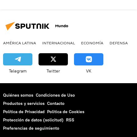
Mundo
AMÉRICA LATINA
INTERNACIONAL
ECONOMÍA
DEFENSA
M
Telegram
Twitter
VK
Quiénes somos
Condiciones de Uso
Productos y servicios
Contacto
Política de Privacidad
Politica de Cookies
Protección de datos (solicitud)
RSS
Preferencias de seguimiento