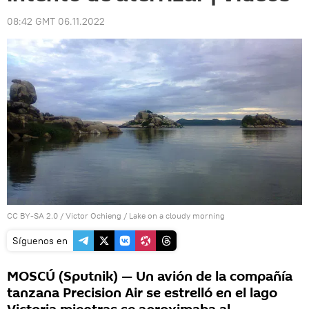
08:42 GMT 06.11.2022
CC BY-SA 2.0
/
Victor Ochieng
/
Lake on a cloudy morning
Síguenos en
MOSCÚ (Sputnik) — Un avión de la compañía
tanzana Precision Air se estrelló en el lago