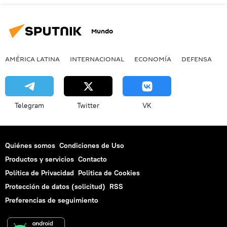
Mundo
AMÉRICA LATINA
INTERNACIONAL
ECONOMÍA
DEFENSA
M
Telegram
Twitter
VK
Quiénes somos
Condiciones de Uso
Productos y servicios
Contacto
Política de Privacidad
Politica de Cookies
Protección de datos (solicitud)
RSS
Preferencias de seguimiento