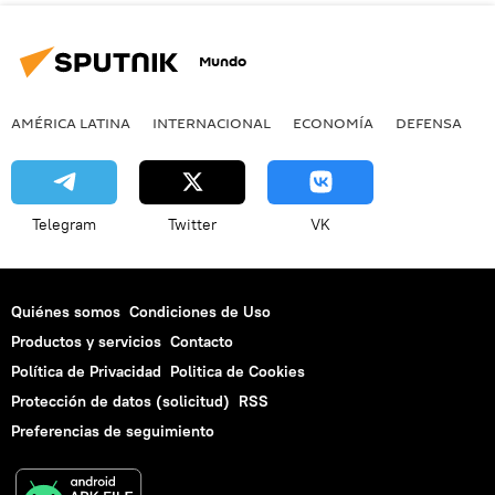
Mundo
AMÉRICA LATINA
INTERNACIONAL
ECONOMÍA
DEFENSA
M
Telegram
Twitter
VK
Quiénes somos
Condiciones de Uso
Productos y servicios
Contacto
Política de Privacidad
Politica de Cookies
Protección de datos (solicitud)
RSS
Preferencias de seguimiento