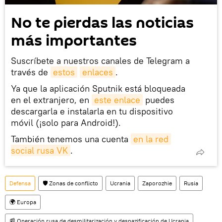
No te pierdas las noticias
más importantes
Suscríbete a nuestros canales de Telegram a
través de
estos
enlaces
.
Ya que la aplicación Sputnik está bloqueada
en el extranjero, en
este enlace
puedes
descargarla e instalarla en tu dispositivo
móvil (¡solo para Android!).
También tenemos una cuenta
en la red 
social rusa VK
.
Defensa
🛡️ Zonas de conflicto
Ucrania
Zaporozhie
Rusia
🌍 Europa
📰 Operación rusa de desmilitarización y desnazificación de Ucrania