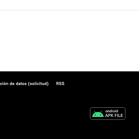
ción de datos (solicitud)
RSS