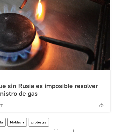
ue sin Rusia es imposible resolver
nistro de gas
MT
du
Moldavia
protestas