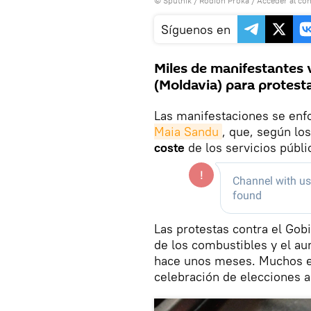
© Sputnik / Rodion Proka
/
Acceder al co
Síguenos en
Miles de manifestantes vo
(Moldavia) para protesta
Las manifestaciones se en
Maia Sandu
, que, según los
coste
de los servicios públi
Las protestas contra el Gobi
de los combustibles y el au
hace unos meses. Muchos ex
celebración de elecciones a