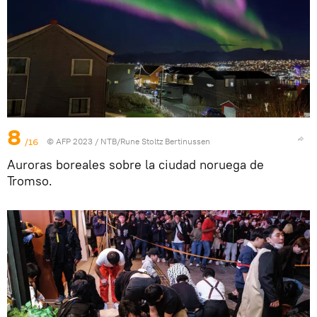
8
/16
© AFP 2023 / NTB/Rune Stoltz Bertinussen
Auroras boreales sobre la ciudad noruega de
Tromso.