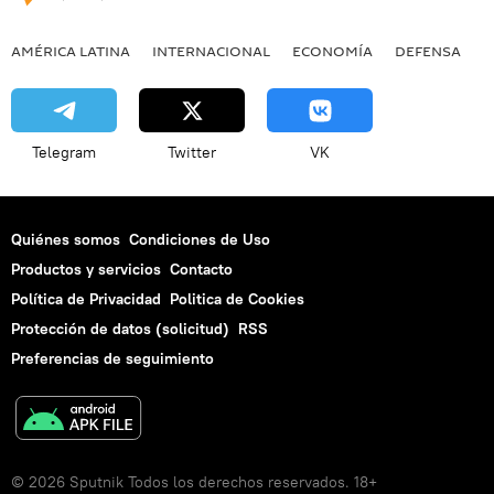
AMÉRICA LATINA
INTERNACIONAL
ECONOMÍA
DEFENSA
M
Telegram
Twitter
VK
Quiénes somos
Condiciones de Uso
Productos y servicios
Contacto
Política de Privacidad
Politica de Cookies
Protección de datos (solicitud)
RSS
Preferencias de seguimiento
© 2026 Sputnik Todos los derechos reservados. 18+