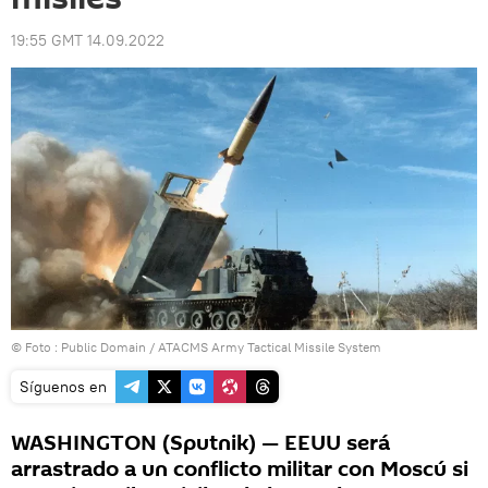
19:55 GMT 14.09.2022
© Foto :
Public Domain
/ ATACMS Army Tactical Missile System
Síguenos en
WASHINGTON (Sputnik) — EEUU será
arrastrado a un conflicto militar con Moscú si