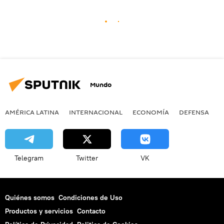
Mundo
AMÉRICA LATINA
INTERNACIONAL
ECONOMÍA
DEFENSA
M
Telegram
Twitter
VK
Quiénes somos
Condiciones de Uso
Productos y servicios
Contacto