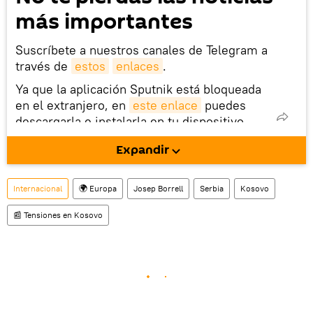
más importantes
Suscríbete a nuestros canales de Telegram a
través de
estos
enlaces
.
Ya que la aplicación Sputnik está bloqueada
en el extranjero, en
este enlace
puedes
descargarla e instalarla en tu dispositivo
móvil (¡solo para Android!).
Expandir
También tenemos una cuenta
en la red 
social rusa VK
.
Internacional
🌍 Europa
Josep Borrell
Serbia
Kosovo
📰 Tensiones en Kosovo